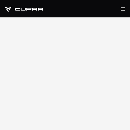
CUPRA Leon Sportstourer
CUPRA LEON
SPORTSTOURER