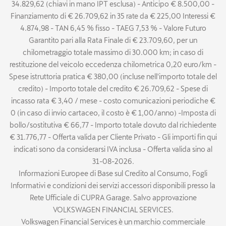
34.829,62 (chiavi in mano IPT esclusa) - Anticipo € 8.500,00 -
Finanziamento di € 26.709,62 in 35 rate da € 225,00 Interessi €
4.874,98 - TAN 6,45 % fisso - TAEG 7,53 % - Valore Futuro
Garantito pari alla Rata Finale di € 23.709,60, per un
chilometraggio totale massimo di 30.000 km; in caso di
restituzione del veicolo eccedenza chilometrica 0,20 euro/km -
Spese istruttoria pratica € 380,00 (incluse nell'importo totale del
credito) - Importo totale del credito € 26.709,62 - Spese di
incasso rata € 3,40 / mese - costo comunicazioni periodiche €
0 (in caso di invio cartaceo, il costo è € 1,00/anno) -Imposta di
bollo/sostitutiva € 66,77 - Importo totale dovuto dal richiedente
€ 31.776,77 - Offerta valida per Cliente Privato - Gli importi fin qui
indicati sono da considerarsi IVA inclusa - Offerta valida sino al
31-08-2026.
Informazioni Europee di Base sul Credito al Consumo, Fogli
Informativi e condizioni dei servizi accessori disponibili presso la
Rete Ufficiale di CUPRA Garage. Salvo approvazione
VOLKSWAGEN FINANCIAL SERVICES.
Volkswagen Financial Services è un marchio commerciale