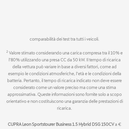
ecc.), l’utilizzo di sistemi ausiliari a consumo energetico come
riscaldamento, climatizzazione e sedili riscaldati, oltre allo stile di
guida. L’autonomia indicata è stata calcolata in conformità agli
standard WLTP, che definiscono condizioni di prova applicabili a
tutti i costruttori automobilistici al fine di garantire la
comparabilità dei test tra tutti i veicoli.
2
Valore stimato considerando una carica compresa tra il 10% e
l’80% utilizzando una presa CC da 50 kW. Il tempo di ricarica
della vettura può variare in base a diversi fattori, come ad
esempio le condizioni atmosferiche, l’età e le condizioni della
batteria. Pertanto, il tempo di ricarica indicato non deve essere
considerato come un valore preciso ma come una stima
approssimativa. Queste informazioni sono fornite solo a scopo
orientativo e non costituiscono una garanzia delle prestazioni di
ricarica.
CUPRA Leon Sportstourer Business 1.5 Hybrid DSG 150CV
a €