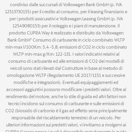
condiviso dalle succursali di Volkswagen Bank GmbH (p. IVA
12513730155) per il credito al consumo, per il leasing finanziario e
per i prodotti assicurativi e Volkswagen Leasing GmbH (p. IVA
12549080153) per il noleggio e i piani di manutenzione. Il
prodotto CUPRA Way è realizzato e distribuito da Volkswagen
Bank GmbH" Consumo di carburante in ciclo combinato WLTP
min-max l/100Km: 5,4 -5,8; emissioni di CO2 in ciclo combinato
WLTP min-max g/Km: 122-131. I valori indicativi relativi al
consumo di carburante ed alle emissioni di CO2 dei modelli di
veicoli sono stati rilevati dal Costruttore in base al metodo di
omologazione WLTP (Regolamento UE 2017/1151 e successive
modifiche e integrazioni). Eventuali equipaggiamenti ed
accessori aggiuntivi possono modificare i predetti valori. Oltre al
rendimento del motore, anche lo stile di guida ed altri fattori non
tecnici incidono sul consumo di carburante e sulle emissioni di
CO2 (biossido di carbonio è il gas ad effetto serra principalmente
responsabile del riscaldamento terrestre) di un veicolo. Per
ulteriori informazioni sui predetti valori, vi invitiamo a rivolgervi ai
CUPRA Garage presso i quali è disponibile gratuitamente la guida